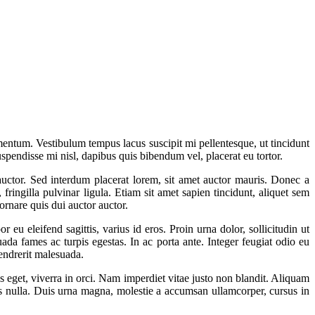
mentum. Vestibulum tempus lacus suscipit mi pellentesque, ut tincidunt
Suspendisse mi nisl, dapibus quis bibendum vel, placerat eu tortor.
auctor. Sed interdum placerat lorem, sit amet auctor mauris. Donec a
 fringilla pulvinar ligula. Etiam sit amet sapien tincidunt, aliquet sem
ornare quis dui auctor auctor.
u eleifend sagittis, varius id eros. Proin urna dolor, sollicitudin ut
suada fames ac turpis egestas. In ac porta ante. Integer feugiat odio eu
hendrerit malesuada.
s eget, viverra in orci. Nam imperdiet vitae justo non blandit. Aliquam
uis nulla. Duis urna magna, molestie a accumsan ullamcorper, cursus in