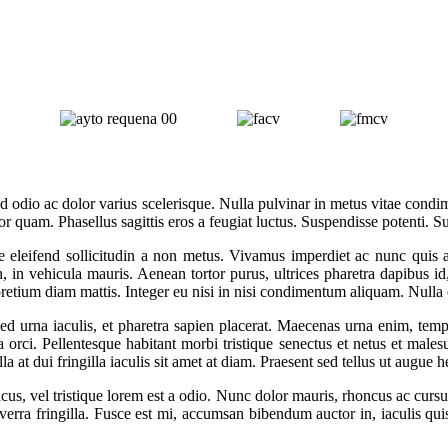
nd odio ac dolor varius scelerisque. Nulla pulvinar in metus vitae condi
itor quam. Phasellus sagittis eros a feugiat luctus. Suspendisse potenti. 
e eleifend sollicitudin a non metus. Vivamus imperdiet ac nunc quis 
, in vehicula mauris. Aenean tortor purus, ultrices pharetra dapibus id,
e pretium diam mattis. Integer eu nisi in nisi condimentum aliquam. Nulla 
urna iaculis, et pharetra sapien placerat. Maecenas urna enim, tempor e
la orci. Pellentesque habitant morbi tristique senectus et netus et male
la at dui fringilla iaculis sit amet at diam. Praesent sed tellus ut augue 
cus, vel tristique lorem est a odio. Nunc dolor mauris, rhoncus ac cursu
 viverra fringilla. Fusce est mi, accumsan bibendum auctor in, iaculis q