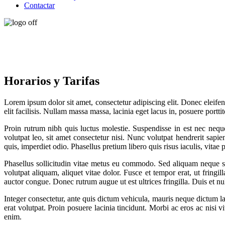
Contactar
Horarios y Tarifas
Lorem ipsum dolor sit amet, consectetur adipiscing elit. Donec eleife
elit facilisis. Nullam massa massa, lacinia eget lacus in, posuere portt
Proin rutrum nibh quis luctus molestie. Suspendisse in est nec nequ
volutpat leo, sit amet consectetur nisi. Nunc volutpat hendrerit sapien
quis, imperdiet odio. Phasellus pretium libero quis risus iaculis, vita
Phasellus sollicitudin vitae metus eu commodo. Sed aliquam neque sed 
volutpat aliquam, aliquet vitae dolor. Fusce et tempor erat, ut fringil
auctor congue. Donec rutrum augue ut est ultrices fringilla. Duis et nul
Integer consectetur, ante quis dictum vehicula, mauris neque dictum la
erat volutpat. Proin posuere lacinia tincidunt. Morbi ac eros ac nisi
enim.